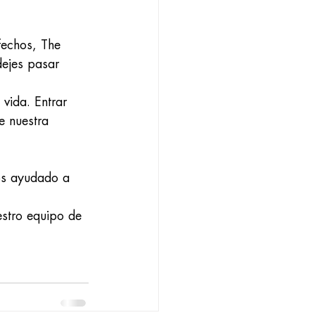
sfechos, The
dejes pasar 
 vida. Entrar
e nuestra 
os ayudado a 
estro equipo de 