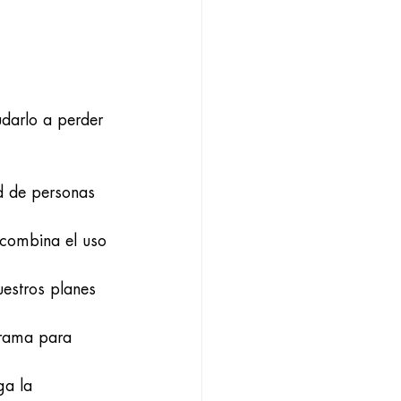
darlo a perder 
d de personas 
 combina el uso 
uestros planes 
grama para 
ga la 